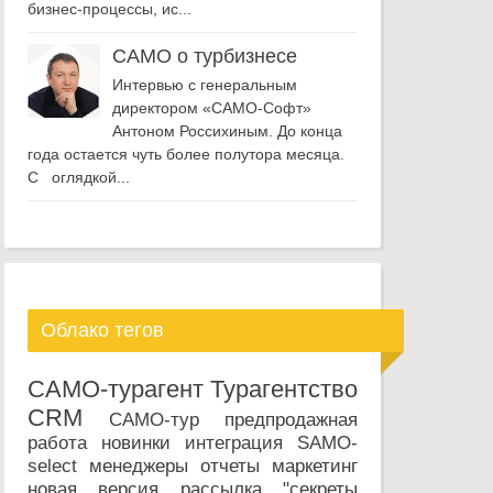
бизнес-процессы, ис...
САМО о турбизнесе
Интервью с генеральным
директором «САМО-Софт»
Антоном Россихиным. До конца
года остается чуть более полутора месяца.
С оглядкой...
Облако тегов
САМО-турагент
Турагентство
CRM
САМО-тур
предпродажная
работа
новинки
интеграция
SAMO-
select
менеджеры
отчеты
маркетинг
новая версия
рассылка
"секреты