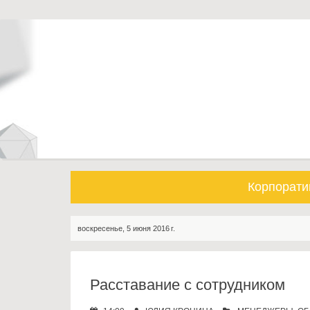
S
k
i
p
t
o
c
o
n
t
e
Корпорати
n
t
воскресенье, 5 июня 2016 г.
Расставание с сотрудником