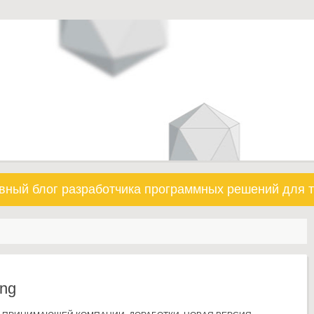
вный блог разработчика программных решений для т
ng