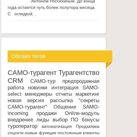
Антоном Россихиным. До конца
года остается чуть более полутора месяца.
С оглядкой...
Облако тегов
САМО-турагент
Турагентство
CRM
САМО-тур
предпродажная
работа
новинки
интеграция
SAMO-
select
менеджеры
отчеты
маркетинг
новая версия
рассылка
"секреты
САМО-турагент"
Общение
SAMO-
incoming
продажи
Online-модуль
внедрение
лиды
выбор ПО
бонусы
туроператор
автоматизация
Предзаявка
соцсети
новые функции
постоянные клиенты