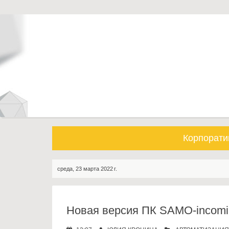
S
k
i
p
t
o
c
o
n
t
e
Корпорати
n
t
среда, 23 марта 2022 г.
Новая версия ПК SAMO-incomi