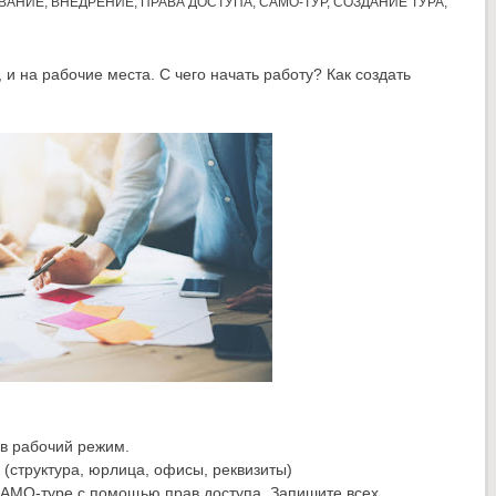
ВАНИЕ
,
ВНЕДРЕНИЕ
,
ПРАВА ДОСТУПА
,
САМО-ТУР
,
СОЗДАНИЕ ТУРА
,
и на рабочие места. С чего начать работу? Как создать
 в рабочий режим.
(структура, юрлица, офисы, реквизиты)
АМО-туре с помощью прав доступа. Запишите всех