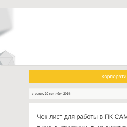
S
k
i
p
t
o
c
o
n
t
e
Корпорати
n
t
вторник, 10 сентября 2019 г.
Чек-лист для работы в ПК СА