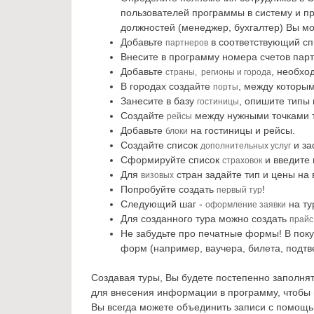
пользователей программы в систему и п
должностей (менеджер, бухгалтер) Вы м
Добавьте
в соответствующий сп
партнеров
Внесите в программу номера счетов пар
Добавьте
, необхо
страны, регионы и города
В городах создайте
, между которы
порты
Занесите в базу
, опишите типы
гостиницы
Создайте
между нужными точками т
рейсы
Добавьте
на гостиницы и рейсы.
блоки
Создайте список
и за
дополнительных услуг
Сформируйте список
и введите 
страховок
Для
стран задайте тип и цены на 
визовых
Попробуйте создать
!
первый тур
Следующий шаг -
на ту
оформление заявки
Для созданного тура можно создать
прайс
Не забудьте про печатные формы! В пок
форм (например, ваучера, билета, подтв
Создавая туры, Вы будете постепенно заполнят
для внесения информации в программу, чтобы 
Вы всегда можете объединить записи с помощь