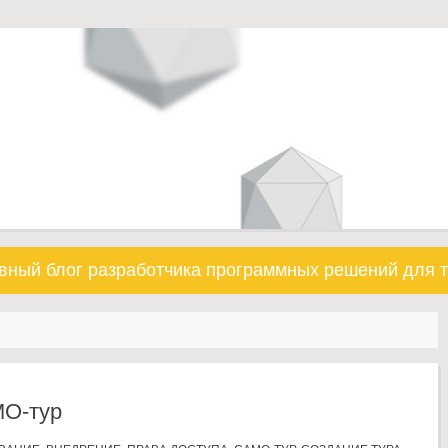
вный блог разработчика программных решений для т
МО-тур