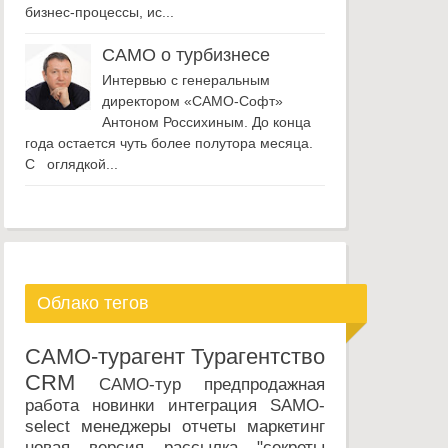
бизнес-процессы, ис...
САМО о турбизнесе
Интервью с генеральным
директором «САМО-Софт»
Антоном Россихиным. До конца
года остается чуть более полутора месяца.
С оглядкой...
Облако тегов
САМО-турагент
Турагентство
CRM
САМО-тур
предпродажная
работа
новинки
интеграция
SAMO-
select
менеджеры
отчеты
маркетинг
новая версия
рассылка
"секреты