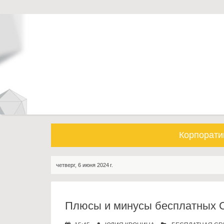
S
k
i
p
t
o
c
o
n
t
e
Корпорати
n
t
четверг, 6 июня 2024 г.
Плюсы и минусы бесплатных