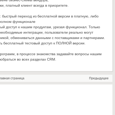
мене бизнес-схемы вендора;
и, платный клиент всегда в приоритете.
: быстрый переход из бесплатной версии в платную, либо
в полном функционале
ый доступ к нашим продуктам, урезая функционал. Только
необходимые интеграции, пользователи реально могут
фикой, обмениваться данными с поставщиками и партнерами.
ть бесплатный тестовый доступ к ПОЛНОЙ версии.
программ, в процессе знакомства задавайте вопросы нашим
обраться во всех разделах CRM.
лавная страница
Предыдущее