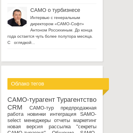
САМО о турбизнесе
Интервью с генеральным
директором «САМО-Софт»
Антоном Россихиным. До конца
года остается чуть более полутора месяца.
С оглядкой...
Облако тегов
САМО-турагент
Турагентство
CRM
САМО-тур
предпродажная
работа
новинки
интеграция
SAMO-
select
менеджеры
отчеты
маркетинг
новая версия
рассылка
"секреты
САМО-турагент"
Общение
SAMO-